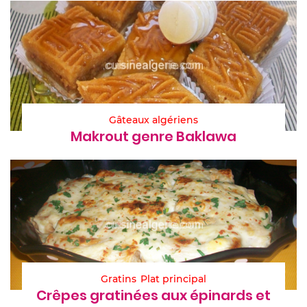
Gâteaux algériens
Makrout genre Baklawa
Gratins
Plat principal
Crêpes gratinées aux épinards et