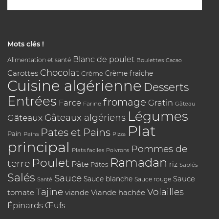
Mots clés !
Blanc de poulet
Alimentation et santé
Boulettes
Cacao
Chocolat
Carottes
Crème
Crème fraîche
Cuisine algérienne
Desserts
Entrées
fromage
Farce
Gratin
Farine
Gâteau
Légumes
Gâteaux algériens
Gâteaux
Plat
Pates et Pains
Pain
Pains
Pizza
principal
Pommes de
Plats faciles
Poivrons
Poulet
Ramadan
terre
Pâte
riz
Pâtes
Sablés
Salés
Sauce
Sauce
Sauce blanche
Sauce rouge
Santé
Tajine
Volailles
tomate
Viande hachée
viande
Épinards
Œufs