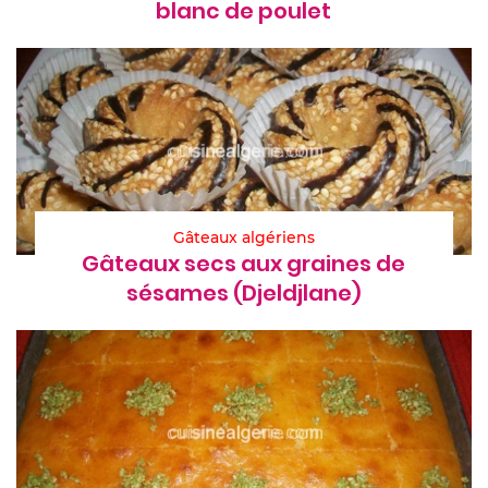
blanc de poulet
Gâteaux algériens
Gâteaux secs aux graines de
sésames (Djeldjlane)