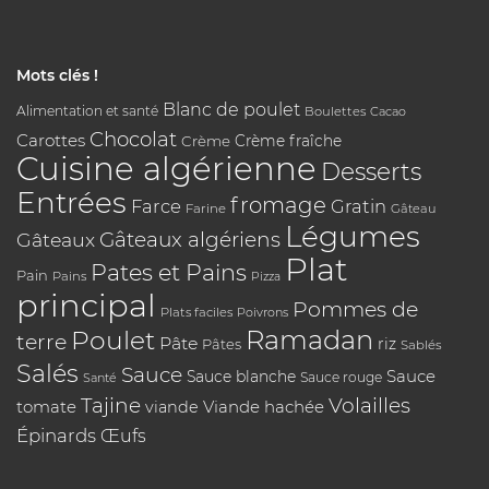
Mots clés !
Blanc de poulet
Alimentation et santé
Boulettes
Cacao
Chocolat
Carottes
Crème
Crème fraîche
Cuisine algérienne
Desserts
Entrées
fromage
Farce
Gratin
Farine
Gâteau
Légumes
Gâteaux algériens
Gâteaux
Plat
Pates et Pains
Pain
Pains
Pizza
principal
Pommes de
Plats faciles
Poivrons
Poulet
Ramadan
terre
Pâte
riz
Pâtes
Sablés
Salés
Sauce
Sauce
Sauce blanche
Sauce rouge
Santé
Tajine
Volailles
tomate
Viande hachée
viande
Épinards
Œufs