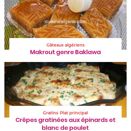
Gâteaux algériens
Makrout genre Baklawa
Gratins
Plat principal
Crêpes gratinées aux épinards et
blanc de poulet