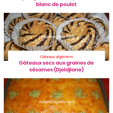
blanc de poulet
Gâteaux algériens
Gâteaux secs aux graines de
sésames (Djeldjlane)