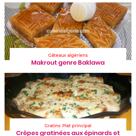
Gâteaux algériens
Makrout genre Baklawa
Gratins
Plat principal
Crêpes gratinées aux épinards et