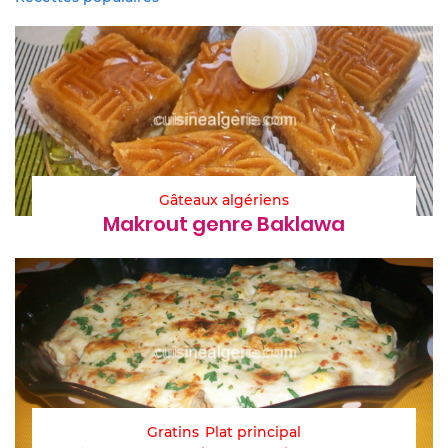
Gâteaux algériens
Makrout genre Baklawa
Gratins
Plat principal