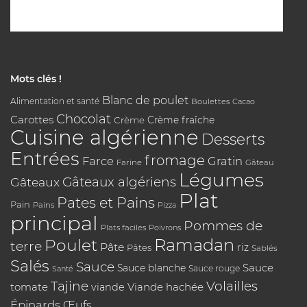
Mots clés !
Blanc de poulet
Alimentation et santé
Boulettes
Cacao
Chocolat
Carottes
Crème
Crème fraîche
Cuisine algérienne
Desserts
Entrées
fromage
Farce
Gratin
Farine
Gâteau
Légumes
Gâteaux algériens
Gâteaux
Plat
Pates et Pains
Pain
Pains
Pizza
principal
Pommes de
Plats faciles
Poivrons
Poulet
Ramadan
terre
Pâte
riz
Pâtes
Sablés
Salés
Sauce
Sauce
Sauce blanche
Sauce rouge
Santé
Tajine
Volailles
tomate
Viande hachée
viande
Épinards
Œufs