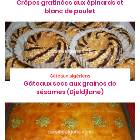
Crêpes gratinées aux épinards et
blanc de poulet
Gâteaux algériens
Gâteaux secs aux graines de
sésames (Djeldjlane)