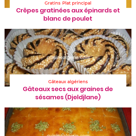
Gratins
Plat principal
Crêpes gratinées aux épinards et
blanc de poulet
Gâteaux algériens
Gâteaux secs aux graines de
sésames (Djeldjlane)