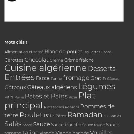
Mots clés !
Blanc de poulet
Alimentation et santé
Boulettes
Cacao
Chocolat
Carottes
Crème
Crème fraîche
Cuisine algérienne
Desserts
Entrées
fromage
Farce
Gratin
Farine
Gâteau
Légumes
Gâteaux algériens
Gâteaux
Plat
Pates et Pains
Pain
Pains
Pizza
principal
Pommes de
Plats faciles
Poivrons
Poulet
Ramadan
terre
Pâte
riz
Pâtes
Sablés
Salés
Sauce
Sauce
Sauce blanche
Sauce rouge
Santé
Tajine
Volailles
tomate
Viande hachée
viande