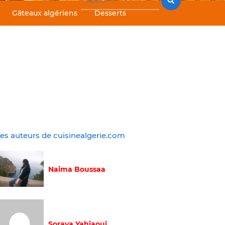
for:
Gâteaux algériens
Desserts
es auteurs de cuisinealgerie.com
Naima Boussaa
Soraya Yahiaoui