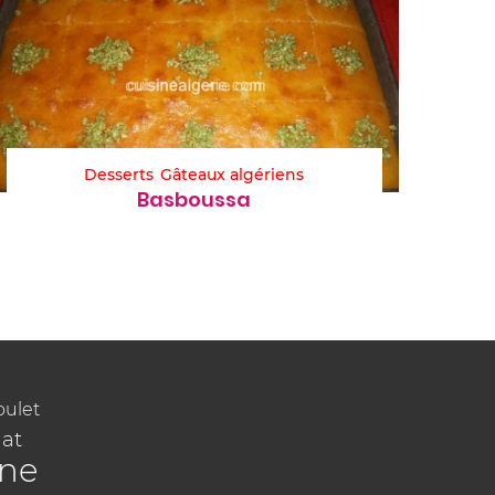
Desserts
Gâteaux algériens
Basboussa
oulet
at
ine