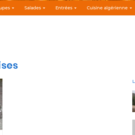
upes
Salades
Entrées
Cuisine algérienne
ises
L