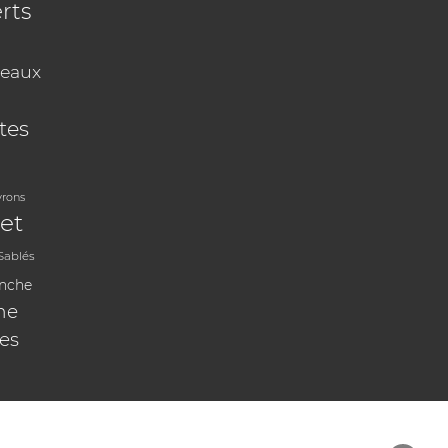
rts
eaux
tes
vrons
et
Sablés
anche
ne
les