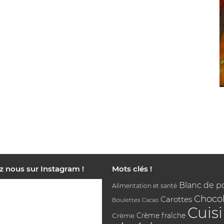
z nous sur Instagram !
Mots clés !
Blanc de p
Alimentation et santé
Chocol
Carottes
Boulettes
Cacao
Cuis
Crème
Crème fraîche