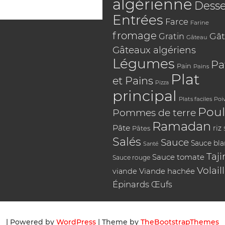
algérienne
Desse
Entrées
Farce
Farine
fromage
Gât
Gratin
Gâteau
Gâteaux algériens
Légumes
Pa
Pain
Pains
Plat
et Pains
Pizza
principal
Plats faciles
Poi
Poul
Pommes de terre
Ramadan
Pâte
riz
Pâtes
Salés
Sauce
Sauce bl
Santé
Taji
Sauce tomate
Sauce rouge
Volail
Viande hachée
viande
Épinards
Œufs
| Powered by
WordPress
| Theme by
TheBootstrapThemes