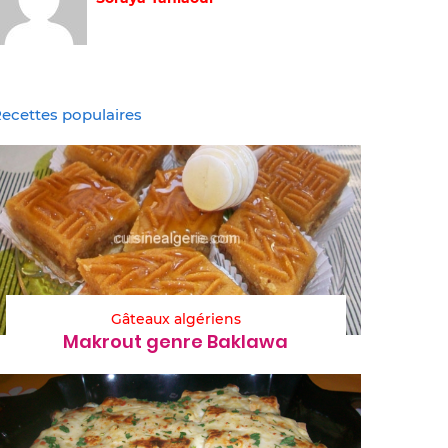
ecettes populaires
Gâteaux algériens
Makrout genre Baklawa