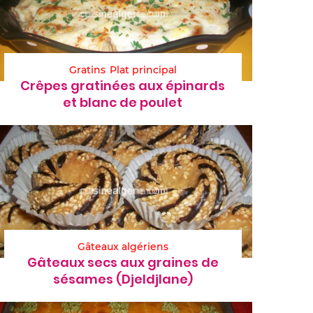
Gratins
Plat principal
Crêpes gratinées aux épinards
et blanc de poulet
Gâteaux algériens
Gâteaux secs aux graines de
sésames (Djeldjlane)