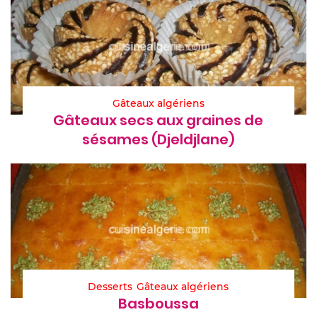
Gâteaux algériens
Gâteaux secs aux graines de
sésames (Djeldjlane)
Desserts
Gâteaux algériens
Basboussa