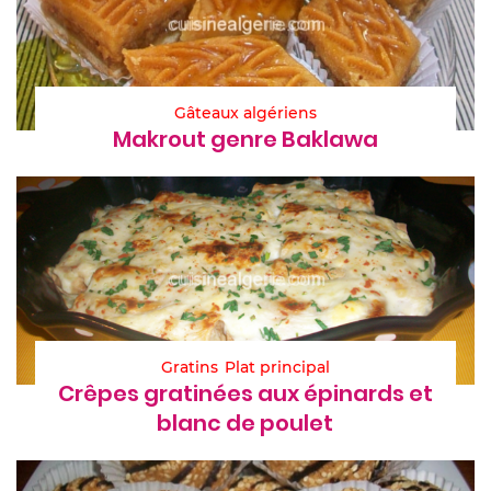
Gâteaux algériens
Makrout genre Baklawa
Gratins
Plat principal
Crêpes gratinées aux épinards et
blanc de poulet