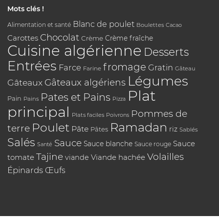
Mots clés !
Blanc de poulet
Alimentation et santé
Boulettes
Cacao
Chocolat
Carottes
Crème
Crème fraîche
Cuisine algérienne
Desserts
Entrées
fromage
Farce
Gratin
Farine
Gâteau
Légumes
Gâteaux algériens
Gâteaux
Plat
Pates et Pains
Pain
Pains
Pizza
principal
Pommes de
Plats faciles
Poivrons
Poulet
Ramadan
terre
Pâte
riz
Pâtes
Sablés
Salés
Sauce
Sauce
Sauce blanche
Sauce rouge
Santé
Tajine
Volailles
tomate
Viande hachée
viande
Épinards
Œufs