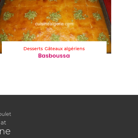
Desserts
Gâteaux algériens
Basboussa
oulet
at
ine