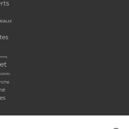
rts
eaux
tes
vrons
et
Sablés
anche
ne
les