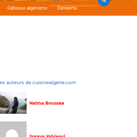
for:
Gâteaux algériens
Desserts
es auteurs de cuisinealgerie.com
Naima Boussaa
Soraya Yahiaoui