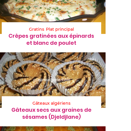
Gratins
Plat principal
Crêpes gratinées aux épinards
et blanc de poulet
Gâteaux algériens
Gâteaux secs aux graines de
sésames (Djeldjlane)