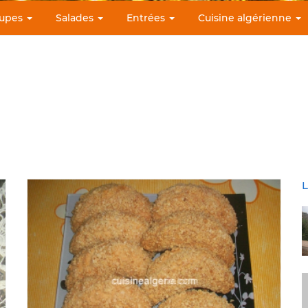
upes
Salades
Entrées
Cuisine algérienne
L