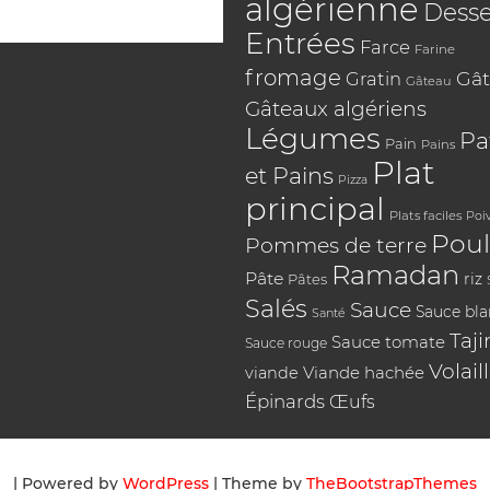
algérienne
Desse
Entrées
Farce
Farine
fromage
Gât
Gratin
Gâteau
Gâteaux algériens
Légumes
Pa
Pain
Pains
Plat
et Pains
Pizza
principal
Plats faciles
Poi
Poul
Pommes de terre
Ramadan
Pâte
riz
Pâtes
Salés
Sauce
Sauce bl
Santé
Taji
Sauce tomate
Sauce rouge
Volail
Viande hachée
viande
Épinards
Œufs
| Powered by
WordPress
| Theme by
TheBootstrapThemes