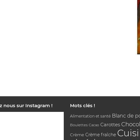
z nous sur Instagram !
Mots clés !
Blanc de p
Alimentation et santé
Chocol
Carottes
Boulettes
Cacao
Cuis
Crème
Crème fraîche