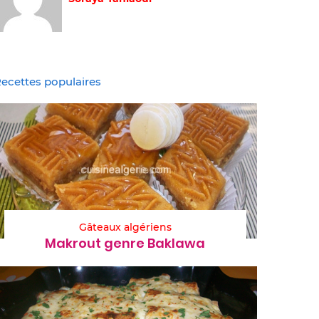
ecettes populaires
Gâteaux algériens
Makrout genre Baklawa