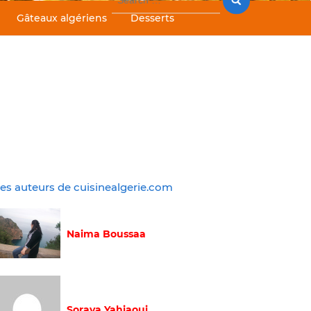
for:
Gâteaux algériens
Desserts
es auteurs de cuisinealgerie.com
Naima Boussaa
Soraya Yahiaoui