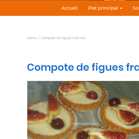
Accueil
Plat principal
So
Home
Compote de figues fraîches
Compote de figues fr