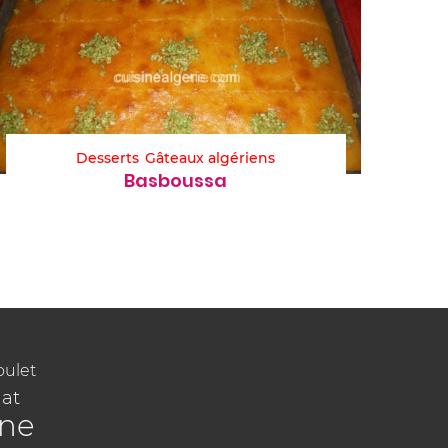
Desserts
Gâteaux algériens
Basboussa
oulet
at
ine