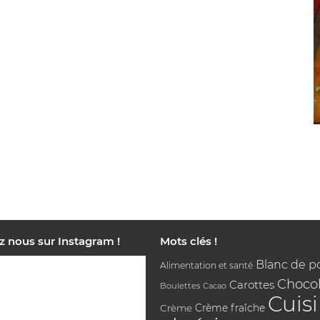
z nous sur Instagram !
Mots clés !
Blanc de p
Alimentation et santé
Chocol
Carottes
Boulettes
Cacao
Cuis
Crème
Crème fraîche