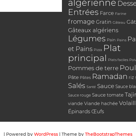
algérienne
Desse
Entrées
Farce
Farine
fromage
Gât
Gratin
Gâteau
Gâteaux algériens
Légumes
Pa
Pain
Pains
Plat
et Pains
Pizza
principal
Plats faciles
Poi
Poul
Pommes de terre
Ramadan
Pâte
riz
Pâtes
Salés
Sauce
Sauce bl
Santé
Taji
Sauce tomate
Sauce rouge
Volail
Viande hachée
viande
Épinards
Œufs
| Powered by
WordPress
| Theme by
TheBootstrapThemes