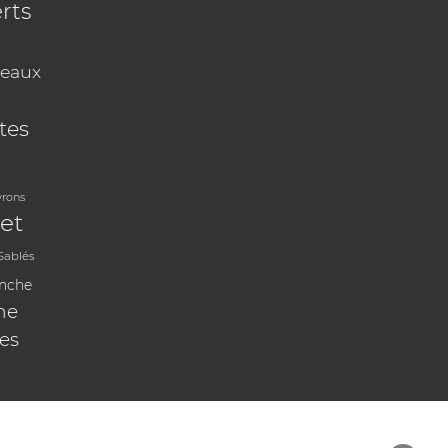
rts
eaux
tes
vrons
et
Sablés
anche
ne
les