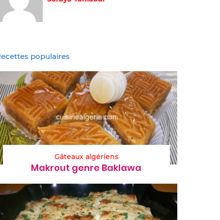
ecettes populaires
Gâteaux algériens
Makrout genre Baklawa