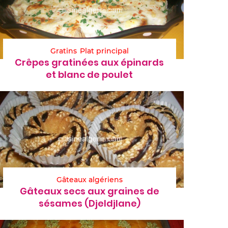
Gratins
Plat principal
Crêpes gratinées aux épinards
et blanc de poulet
Gâteaux algériens
Gâteaux secs aux graines de
sésames (Djeldjlane)