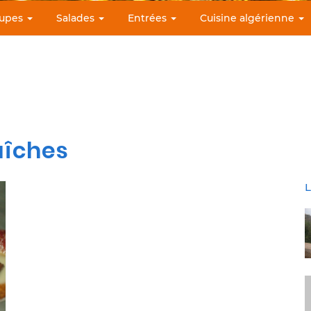
upes
Salades
Entrées
Cuisine algérienne
aîches
L