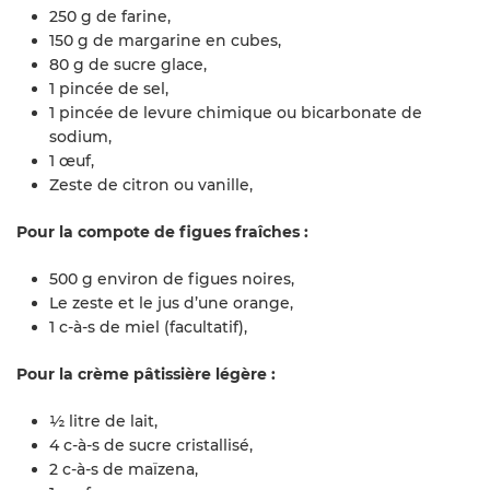
250 g de farine,
150 g de margarine en cubes,
80 g de sucre glace,
1 pincée de sel,
1 pincée de levure chimique ou bicarbonate de
sodium,
1 œuf,
Zeste de citron ou vanille,
Pour la compote de figues fraîches :
500 g environ de figues noires,
Le zeste et le jus d’une orange,
1 c-à-s de miel (facultatif),
Pour la crème pâtissière légère :
½ litre de lait,
4 c-à-s de sucre cristallisé,
2 c-à-s de maïzena,