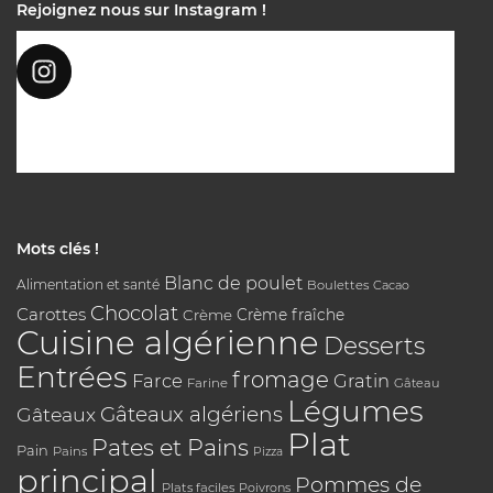
Rejoignez nous sur Instagram !
Mots clés !
Blanc de poulet
Alimentation et santé
Boulettes
Cacao
Chocolat
Carottes
Crème
Crème fraîche
Cuisine algérienne
Desserts
Entrées
fromage
Farce
Gratin
Farine
Gâteau
Légumes
Gâteaux algériens
Gâteaux
Plat
Pates et Pains
Pain
Pains
Pizza
principal
Pommes de
Plats faciles
Poivrons