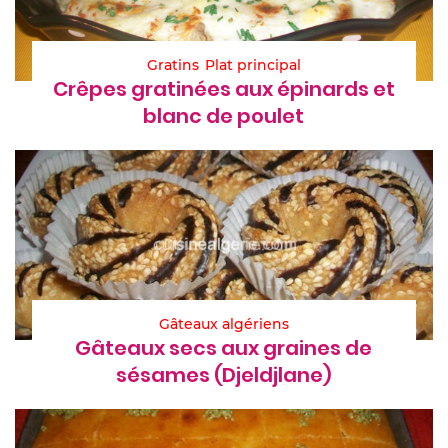
Gratins
Plat principal
Crêpes gratinées aux épinards et
blanc de poulet
Gâteaux algériens
Gâteaux secs aux graines de
sésames (Djeldjlane)