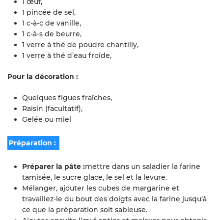
1 œuf,
1 pincée de sel,
1 c-à-c de vanille,
1 c-à-s de beurre,
1 verre à thé de poudre chantilly,
1 verre à thé d’eau froide,
Pour la décoration :
Quelques figues fraîches,
Raisin (facultatif),
Gelée ou miel
Préparation :
Préparer la pâte :
mettre dans un saladier la farine
tamisée, le sucre glace, le sel et la levure.
Mélanger, ajouter les cubes de margarine et
travaillez-le du bout des doigts avec la farine jusqu’à
ce que la préparation soit sableuse.