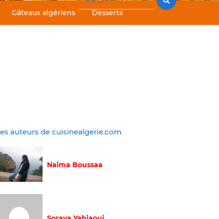
for:
Gâteaux algériens
Desserts
es auteurs de cuisinealgerie.com
Naima Boussaa
Soraya Yahiaoui