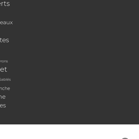
rts
eaux
tes
vrons
et
Sablés
anche
ne
les