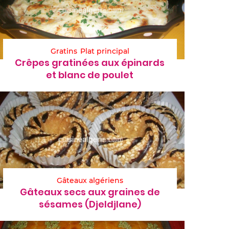
Gratins
Plat principal
Crêpes gratinées aux épinards
et blanc de poulet
Gâteaux algériens
Gâteaux secs aux graines de
sésames (Djeldjlane)