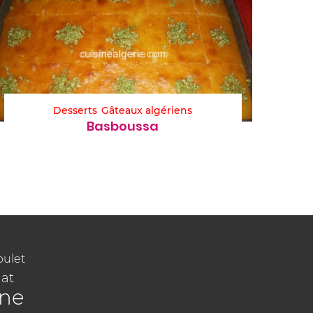
Desserts
Gâteaux algériens
Basboussa
oulet
at
ine