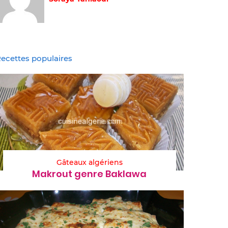
ecettes populaires
Gâteaux algériens
Makrout genre Baklawa