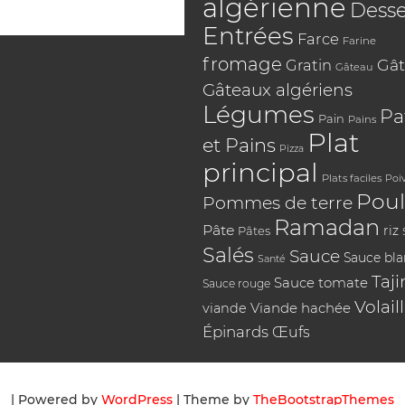
algérienne
Desse
Entrées
Farce
Farine
fromage
Gât
Gratin
Gâteau
Gâteaux algériens
Légumes
Pa
Pain
Pains
Plat
et Pains
Pizza
principal
Plats faciles
Poi
Poul
Pommes de terre
Ramadan
Pâte
riz
Pâtes
Salés
Sauce
Sauce bl
Santé
Taji
Sauce tomate
Sauce rouge
Volail
Viande hachée
viande
Épinards
Œufs
| Powered by
WordPress
| Theme by
TheBootstrapThemes