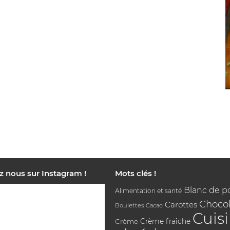
z nous sur Instagram !
Mots clés !
Blanc de p
Alimentation et santé
Chocol
Carottes
Boulettes
Cacao
Cuis
Crème
Crème fraîche