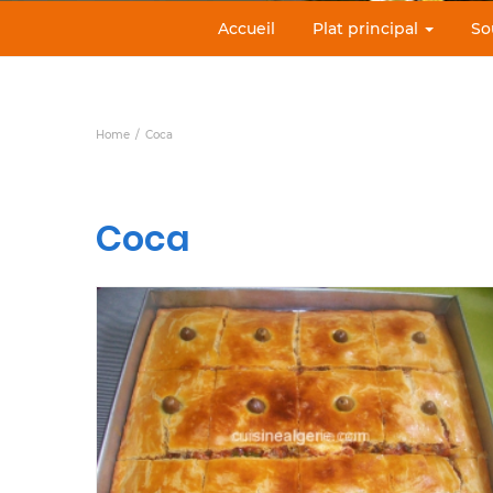
Accueil
Plat principal
So
Home
Coca
Coca