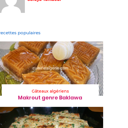
ecettes populaires
Gâteaux algériens
Makrout genre Baklawa