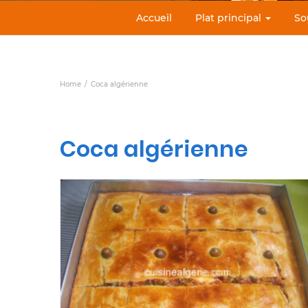
Accueil
Plat principal
So
Home
Coca algérienne
Coca algérienne