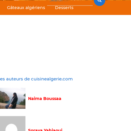
for:
Gâteaux algériens
Desserts
es auteurs de cuisinealgerie.com
Naima Boussaa
Soraya Yahiaoui