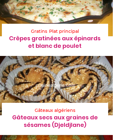
Gratins
Plat principal
Crêpes gratinées aux épinards
et blanc de poulet
Gâteaux algériens
Gâteaux secs aux graines de
sésames (Djeldjlane)