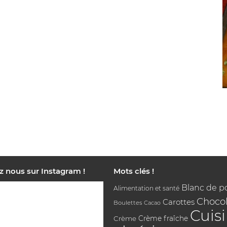
z nous sur Instagram !
Mots clés !
Blanc de p
Alimentation et santé
Chocol
Carottes
Boulettes
Cacao
Cuis
Crème
Crème fraîche