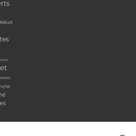
rts
eaux
tes
vrons
et
Sablés
anche
ne
les