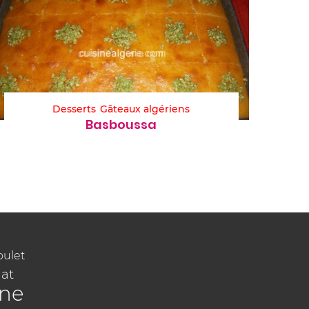
Desserts
Gâteaux algériens
Basboussa
oulet
at
ine