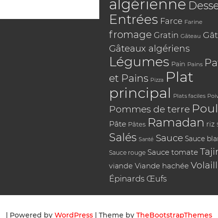
algérienne
Desse
Entrées
Farce
Farine
fromage
Gât
Gratin
Gâteau
Gâteaux algériens
Légumes
Pa
Pain
Pains
Plat
et Pains
Pizza
principal
Plats faciles
Poi
Poul
Pommes de terre
Ramadan
Pâte
riz
Pâtes
Salés
Sauce
Sauce bl
Santé
Taji
Sauce tomate
Sauce rouge
Volail
Viande hachée
viande
Épinards
Œufs
| Powered by
WordPress
| Theme by
TheBootstrapThemes