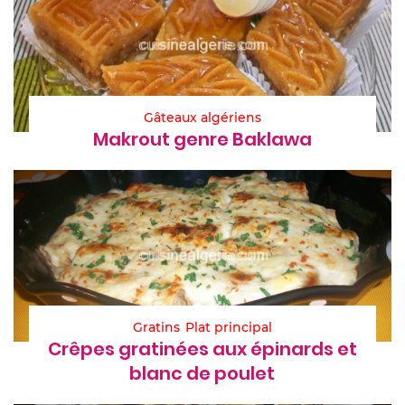
Gâteaux algériens
Makrout genre Baklawa
Gratins
Plat principal
Crêpes gratinées aux épinards et
blanc de poulet