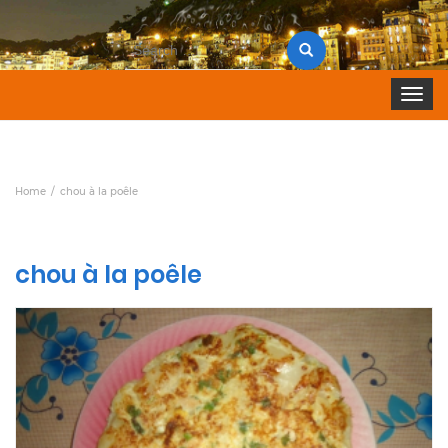
Search
for:
Toggle 
Home
chou à la poêle
chou à la poêle