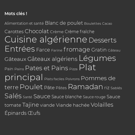
Mots clés !
Blanc de poulet
Alimentation et santé
Boulettes
Cacao
Chocolat
Carottes
Crème
Crème fraîche
Cuisine algérienne
Desserts
Entrées
fromage
Farce
Gratin
Farine
Gâteau
Légumes
Gâteaux algériens
Gâteaux
Plat
Pates et Pains
Pain
Pains
Pizza
principal
Pommes de
Plats faciles
Poivrons
Poulet
Ramadan
terre
Pâte
riz
Pâtes
Sablés
Salés
Sauce
Sauce
Sauce blanche
Sauce rouge
Santé
Tajine
Volailles
tomate
Viande hachée
viande
Épinards
Œufs