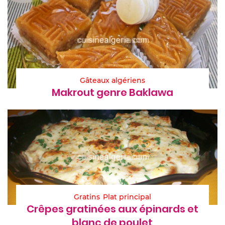
Gâteaux algériens
Makrout genre Baklawa
Gratins
Plat principal
Crêpes gratinées aux épinards et
blanc de poulet