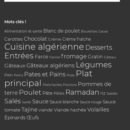
Mots clés !
Blanc de poulet
Alimentation et santé
Boulettes
Cacao
Chocolat
Carottes
Crème
Crème fraîche
Cuisine algérienne
Desserts
Entrées
fromage
Farce
Gratin
Farine
Gâteau
Légumes
Gâteaux algériens
Gâteaux
Plat
Pates et Pains
Pain
Pains
Pizza
principal
Pommes de
Plats faciles
Poivrons
Poulet
Ramadan
terre
Pâte
riz
Pâtes
Sablés
Salés
Sauce
Sauce
Sauce blanche
Sauce rouge
Santé
Tajine
Volailles
tomate
Viande hachée
viande
Épinards
Œufs