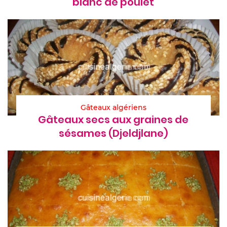
blanc de poulet
Gâteaux algériens
Gâteaux secs aux graines de
sésames (Djeldjlane)