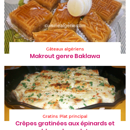
Gâteaux algériens
Makrout genre Baklawa
Gratins
Plat principal
Crêpes gratinées aux épinards et