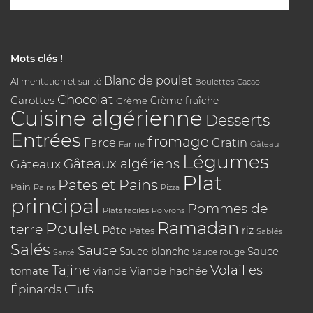
Mots clés !
Blanc de poulet
Alimentation et santé
Boulettes
Cacao
Chocolat
Carottes
Crème
Crème fraîche
Cuisine algérienne
Desserts
Entrées
fromage
Farce
Gratin
Farine
Gâteau
Légumes
Gâteaux algériens
Gâteaux
Plat
Pates et Pains
Pain
Pains
Pizza
principal
Pommes de
Plats faciles
Poivrons
Poulet
Ramadan
terre
Pâte
riz
Pâtes
Sablés
Salés
Sauce
Sauce
Sauce blanche
Sauce rouge
Santé
Tajine
Volailles
tomate
Viande hachée
viande
Épinards
Œufs