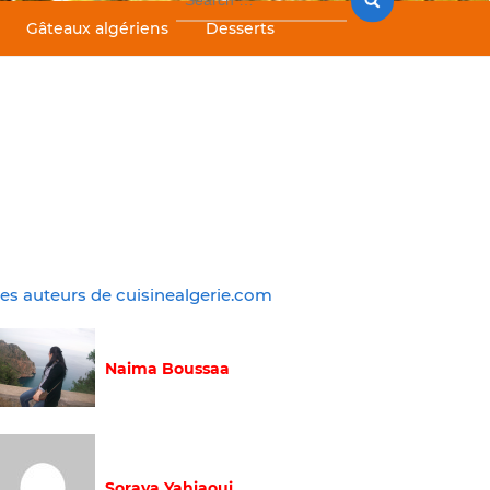
for:
Gâteaux algériens
Desserts
es auteurs de cuisinealgerie.com
Naima Boussaa
Soraya Yahiaoui