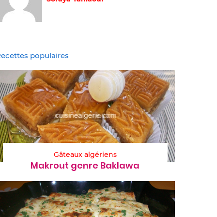
ecettes populaires
Gâteaux algériens
Makrout genre Baklawa