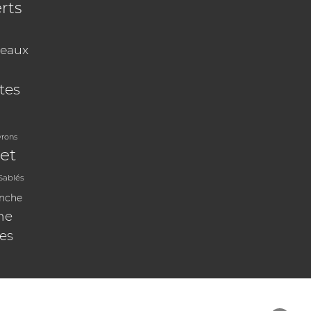
rts
eaux
tes
vrons
et
Sablés
anche
ne
les