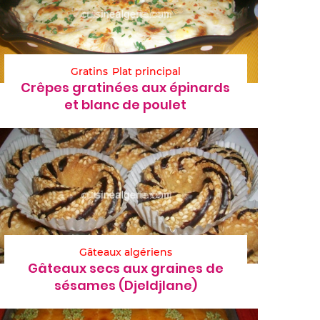
Gratins
Plat principal
Crêpes gratinées aux épinards
et blanc de poulet
Gâteaux algériens
Gâteaux secs aux graines de
sésames (Djeldjlane)