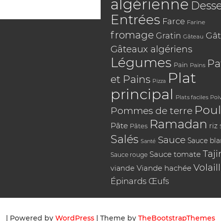
algérienne
Desse
Entrées
Farce
Farine
fromage
Gât
Gratin
Gâteau
Gâteaux algériens
Légumes
Pa
Pain
Pains
Plat
et Pains
Pizza
principal
Plats faciles
Poi
Poul
Pommes de terre
Ramadan
Pâte
riz
Pâtes
Salés
Sauce
Sauce bl
Santé
Taji
Sauce tomate
Sauce rouge
Volail
Viande hachée
viande
Épinards
Œufs
| Powered by
WordPress
| Theme by
TheBootstrapThemes