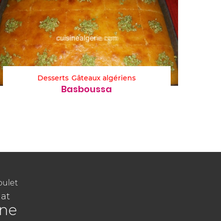
Desserts
Gâteaux algériens
Basboussa
oulet
at
ine