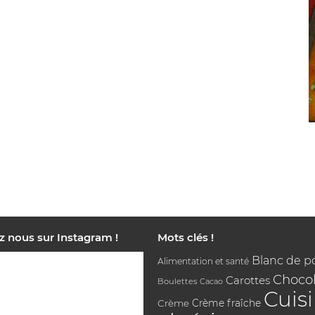
z nous sur Instagram !
Mots clés !
Blanc de p
Alimentation et santé
Chocol
Carottes
Boulettes
Cacao
Cuis
Crème
Crème fraîche