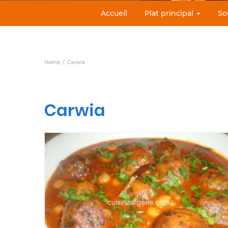
Accueil
Plat principal
So
Home
Carwia
Carwia