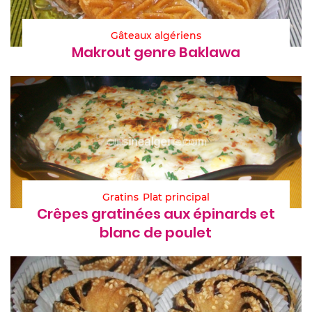
Gâteaux algériens
Makrout genre Baklawa
Gratins
Plat principal
Crêpes gratinées aux épinards et
blanc de poulet