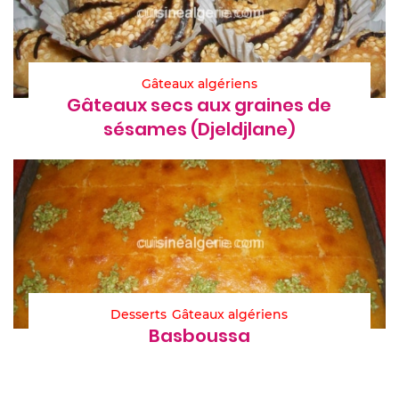
Gâteaux algériens
Gâteaux secs aux graines de
sésames (Djeldjlane)
Desserts
Gâteaux algériens
Basboussa