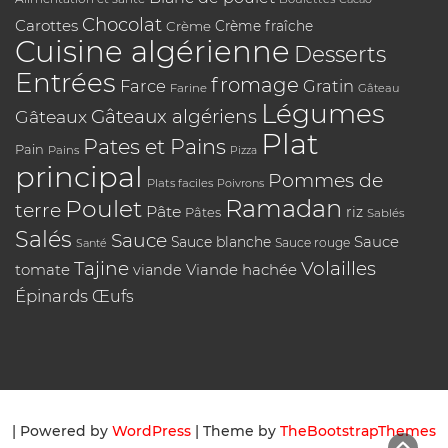
Chocolat
Carottes
Crème
Crème fraîche
Cuisine algérienne
Desserts
Entrées
fromage
Farce
Gratin
Farine
Gâteau
Légumes
Gâteaux algériens
Gâteaux
Plat
Pates et Pains
Pain
Pains
Pizza
principal
Pommes de
Plats faciles
Poivrons
Poulet
Ramadan
terre
Pâte
riz
Pâtes
Sablés
Salés
Sauce
Sauce
Sauce blanche
Sauce rouge
Santé
Tajine
Volailles
tomate
Viande hachée
viande
Épinards
Œufs
| Powered by
WordPress
| Theme by
TheBootstrapThemes