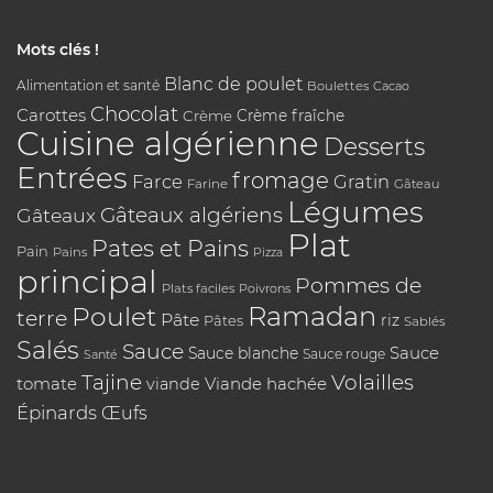
Mots clés !
Blanc de poulet
Alimentation et santé
Boulettes
Cacao
Chocolat
Carottes
Crème
Crème fraîche
Cuisine algérienne
Desserts
Entrées
fromage
Farce
Gratin
Farine
Gâteau
Légumes
Gâteaux algériens
Gâteaux
Plat
Pates et Pains
Pain
Pains
Pizza
principal
Pommes de
Plats faciles
Poivrons
Poulet
Ramadan
terre
Pâte
riz
Pâtes
Sablés
Salés
Sauce
Sauce
Sauce blanche
Sauce rouge
Santé
Tajine
Volailles
tomate
Viande hachée
viande
Épinards
Œufs