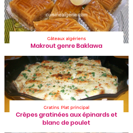
Gâteaux algériens
Makrout genre Baklawa
Gratins
Plat principal
Crêpes gratinées aux épinards et
blanc de poulet