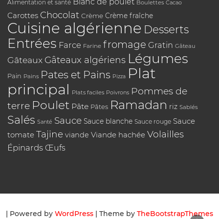
Blanc de poulet
Alimentation et santé
Boulettes
Cacao
Chocolat
Carottes
Crème
Crème fraîche
Cuisine algérienne
Desserts
Entrées
fromage
Farce
Gratin
Farine
Gâteau
Légumes
Gâteaux algériens
Gâteaux
Plat
Pates et Pains
Pain
Pains
Pizza
principal
Pommes de
Plats faciles
Poivrons
Poulet
Ramadan
terre
Pâte
riz
Pâtes
Sablés
Salés
Sauce
Sauce
Sauce blanche
Sauce rouge
Santé
Tajine
Volailles
tomate
Viande hachée
viande
Épinards
Œufs
| Powered by
WordPress
| Theme by
TheBootstrapThemes