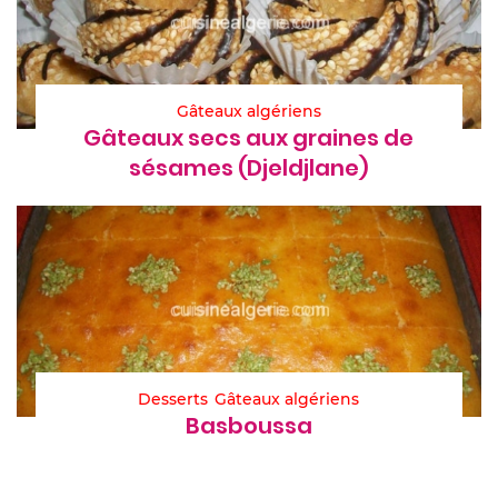
Gâteaux algériens
Gâteaux secs aux graines de
sésames (Djeldjlane)
Desserts
Gâteaux algériens
Basboussa