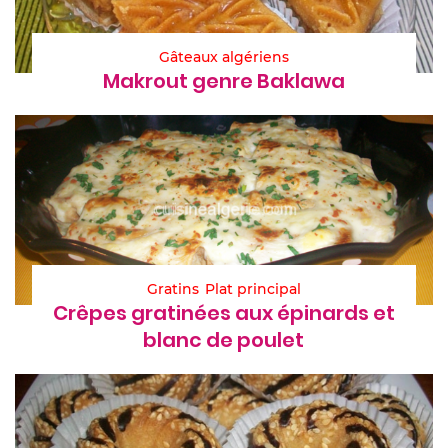
Gâteaux algériens
Makrout genre Baklawa
Gratins
Plat principal
Crêpes gratinées aux épinards et
blanc de poulet