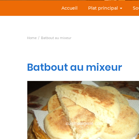
Accueil
Plat principal
So
Home
Batbout au mixeur
Batbout au mixeur