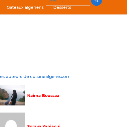
for:
Gâteaux algériens
Desserts
es auteurs de cuisinealgerie.com
Naima Boussaa
Soraya Yahiaoui