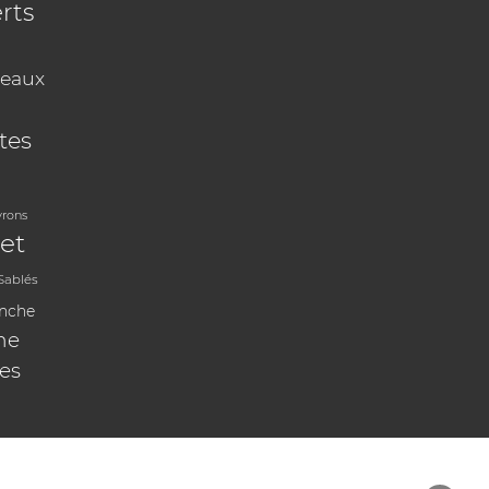
rts
eaux
tes
vrons
et
Sablés
anche
ne
les