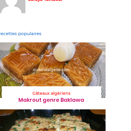
ecettes populaires
Gâteaux algériens
Makrout genre Baklawa