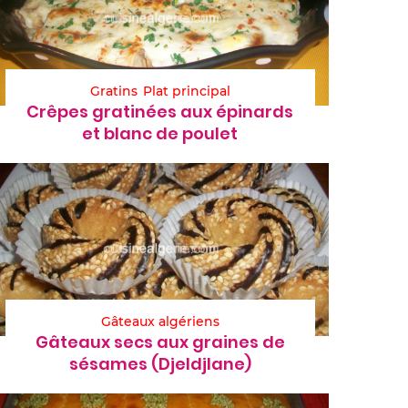
Gratins
Plat principal
Crêpes gratinées aux épinards
et blanc de poulet
Gâteaux algériens
Gâteaux secs aux graines de
sésames (Djeldjlane)