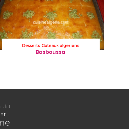
Desserts
Gâteaux algériens
Basboussa
oulet
at
ine