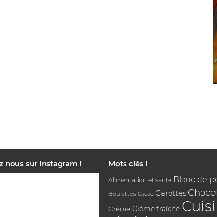
z nous sur Instagram !
Mots clés !
Blanc de p
Alimentation et santé
Chocol
Carottes
Boulettes
Cacao
Cuis
Crème
Crème fraîche