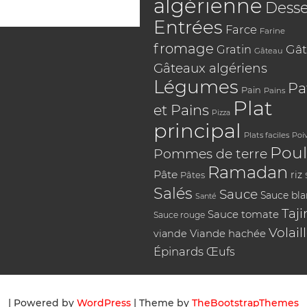
algérienne
Desse
Entrées
Farce
Farine
fromage
Gât
Gratin
Gâteau
Gâteaux algériens
Légumes
Pa
Pain
Pains
Plat
et Pains
Pizza
principal
Plats faciles
Poi
Poul
Pommes de terre
Ramadan
Pâte
riz
Pâtes
Salés
Sauce
Sauce bl
Santé
Taji
Sauce tomate
Sauce rouge
Volail
Viande hachée
viande
Épinards
Œufs
| Powered by
WordPress
| Theme by
TheBootstrapThemes