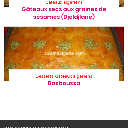
Gâteaux algériens
Gâteaux secs aux graines de
sésames (Djeldjlane)
Desserts
Gâteaux algériens
Basboussa