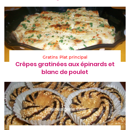
Gratins
Plat principal
Crêpes gratinées aux épinards et
blanc de poulet