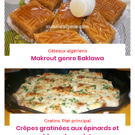
Gâteaux algériens
Makrout genre Baklawa
Gratins
Plat principal
Crêpes gratinées aux épinards et