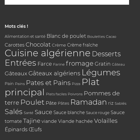
Mots clés !
Blanc de poulet
Alimentation et santé
Boulettes
Cacao
Chocolat
Carottes
Crème
Crème fraîche
Cuisine algérienne
Desserts
Entrées
fromage
Farce
Gratin
Farine
Gâteau
Légumes
Gâteaux algériens
Gâteaux
Plat
Pates et Pains
Pain
Pains
Pizza
principal
Pommes de
Plats faciles
Poivrons
Poulet
Ramadan
terre
Pâte
riz
Pâtes
Sablés
Salés
Sauce
Sauce
Sauce blanche
Sauce rouge
Santé
Tajine
Volailles
tomate
Viande hachée
viande
Épinards
Œufs