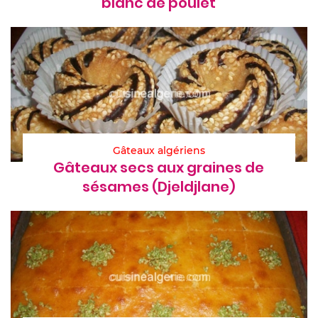
blanc de poulet
Gâteaux algériens
Gâteaux secs aux graines de
sésames (Djeldjlane)