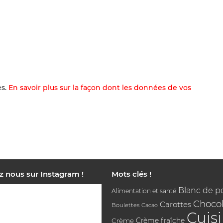
es.
En savoir plus sur la façon dont les données de vos
z nous sur Instagram !
Mots clés !
Blanc de p
Alimentation et santé
Chocol
Carottes
Boulettes
Cacao
Cuis
Crème
Crème fraîche