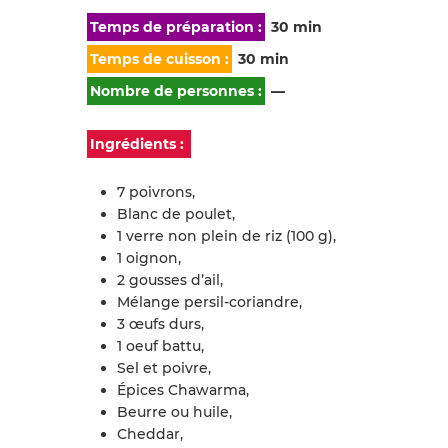
Temps de préparation :
30 min
Temps de cuisson :
30 min
Nombre de personnes :
—
Ingrédients :
7 poivrons,
Blanc de poulet,
1 verre non plein de riz (100 g),
1 oignon,
2 gousses d’ail,
Mélange persil-coriandre,
3 œufs durs,
1 oeuf battu,
Sel et poivre,
Épices Chawarma,
Beurre ou huile,
Cheddar,