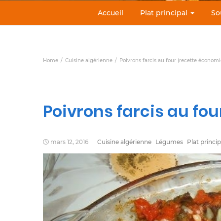
Accueil
Plat principal
So
Home
Cuisine algérienne
Poivrons farcis au four (recette économ
Poivrons farcis au fo
mars 12, 2016
Cuisine algérienne
Légumes
Plat princip