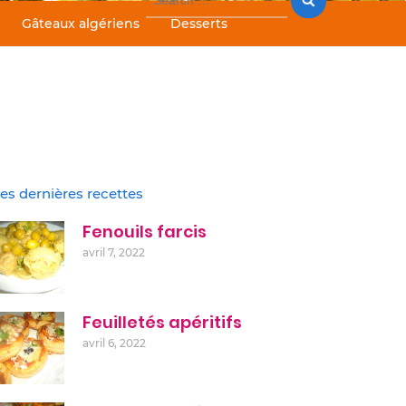
for:
Gâteaux algériens
Desserts
es dernières recettes
Fenouils farcis
avril 7, 2022
Feuilletés apéritifs
avril 6, 2022