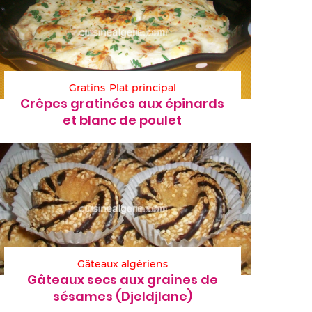
Gratins
Plat principal
Crêpes gratinées aux épinards
et blanc de poulet
Gâteaux algériens
Gâteaux secs aux graines de
sésames (Djeldjlane)