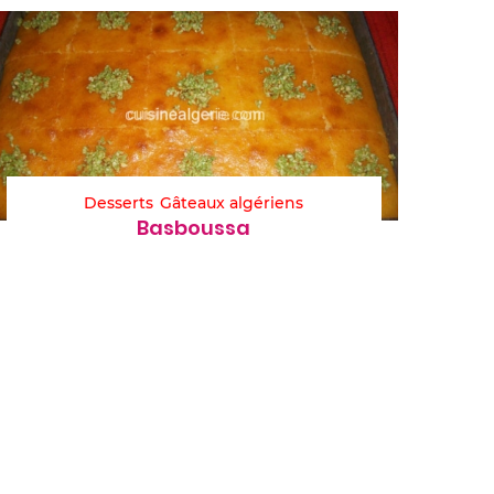
Desserts
Gâteaux algériens
Basboussa