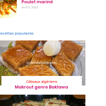
Poulet mariné
avril 5, 2022
ecettes populaires
Gâteaux algériens
Makrout genre Baklawa