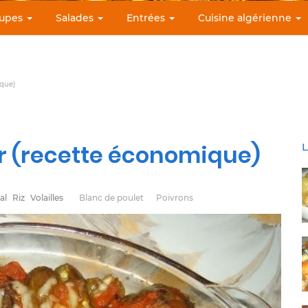
upes
Salades
Entrées
Cuisine algérienne
ique)
ur (recette économique)
L
al
Riz
Volailles
Blanc de poulet
Poivrons