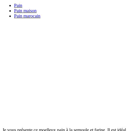
Pain
Pain maison
Pain marocain
Je vous présente ce moelleux pain à la semoule et farine. Il est idéal