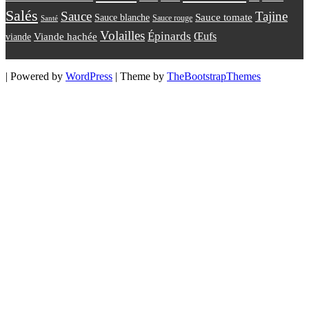
Salés
Sauce
Tajine
Sauce tomate
Sauce blanche
Sauce rouge
Santé
Volailles
Épinards
Œufs
viande
Viande hachée
| Powered by
WordPress
| Theme by
TheBootstrapThemes