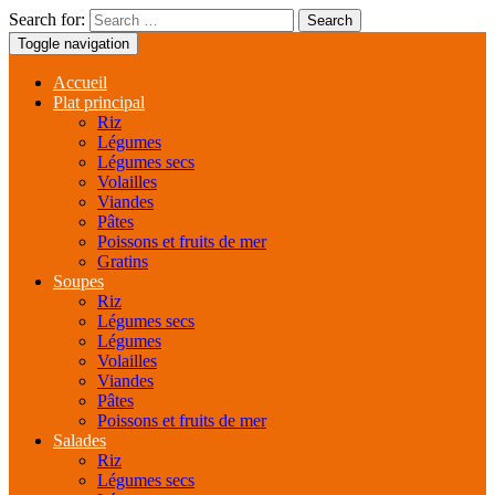
Search for:
Toggle navigation
Accueil
Plat principal
Riz
Légumes
Légumes secs
Volailles
Viandes
Pâtes
Poissons et fruits de mer
Gratins
Soupes
Riz
Légumes secs
Légumes
Volailles
Viandes
Pâtes
Poissons et fruits de mer
Salades
Riz
Légumes secs