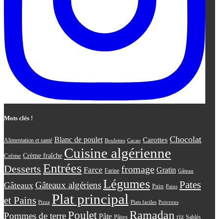
Mots clés !
Chocolat
Blanc de poulet
Carottes
Alimentation et santé
Boulettes
Cacao
Cuisine algérienne
Crème
Crème fraîche
Entrées
Desserts
fromage
Farce
Gratin
Farine
Gâteau
Légumes
Pates
Gâteaux algériens
Gâteaux
Pain
Pains
Plat principal
et Pains
Plats faciles
Poivrons
Pizza
Ramadan
Poulet
Pommes de terre
Pâte
riz
Pâtes
Sablés