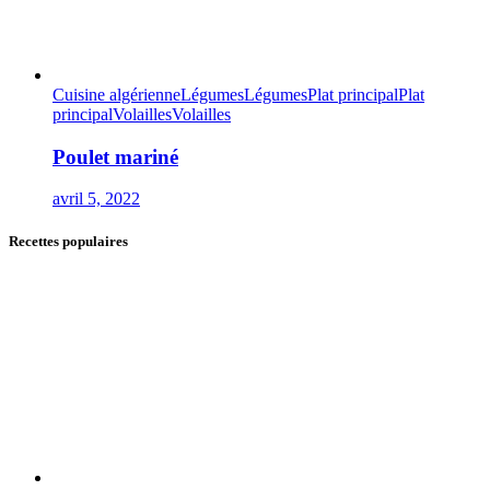
Cuisine algérienne
Légumes
Légumes
Plat principal
Plat
principal
Volailles
Volailles
Poulet mariné
avril 5, 2022
Recettes populaires