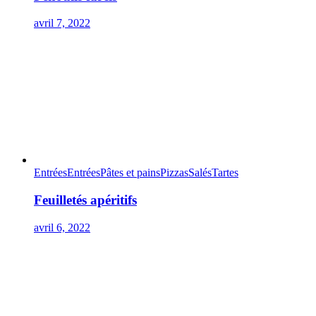
avril 7, 2022
Entrées
Entrées
Pâtes et pains
Pizzas
Salés
Tartes
Feuilletés apéritifs
avril 6, 2022