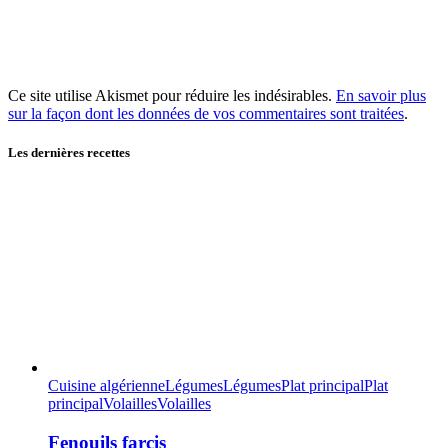
Ce site utilise Akismet pour réduire les indésirables.
En savoir plus
sur la façon dont les données de vos commentaires sont traitées
.
Les dernières recettes
Cuisine algérienne
Légumes
Légumes
Plat principal
Plat
principal
Volailles
Volailles
Fenouils farcis