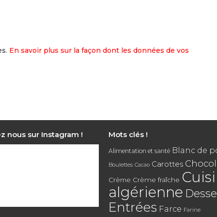
es.
En savoir plus sur la façon dont les données de vos
z nous sur Instagram !
Mots clés !
Blanc de p
Alimentation et santé
Chocol
Carottes
Boulettes
Cacao
Cuis
Crème
Crème fraîche
algérienne
Desse
Entrées
Farce
Farine