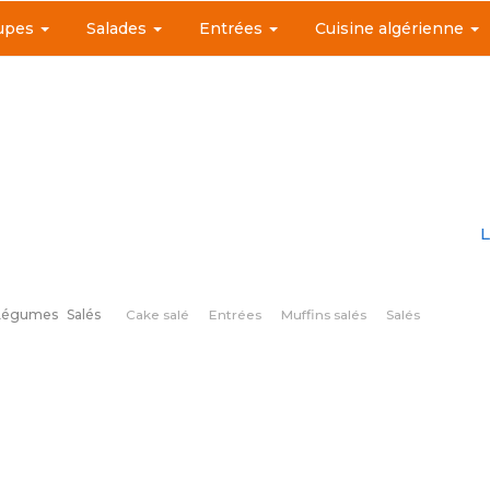
upes
Salades
Entrées
Cuisine algérienne
L
Légumes
Salés
Cake salé
Entrées
Muffins salés
Salés