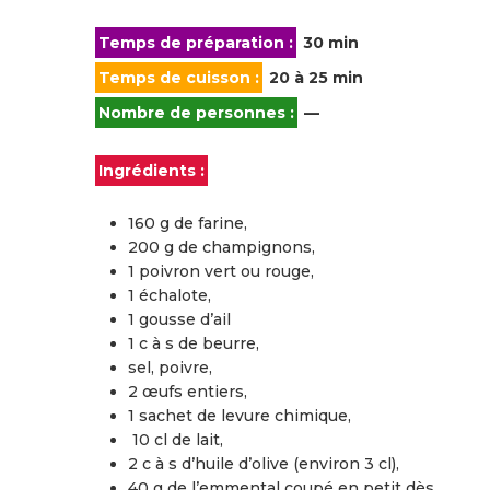
Temps de préparation :
30 min
Temps de cuisson :
20 à 25 min
Nombre de personnes :
—
Ingrédients :
160 g de farine,
200 g de champignons,
1 poivron vert ou rouge,
1 échalote,
1 gousse d’ail
1 c à s de beurre,
sel, poivre,
2 œufs entiers,
1 sachet de levure chimique,
10 cl de lait,
2 c à s d’huile d’olive (environ 3 cl),
40 g de l’emmental coupé en petit dès,