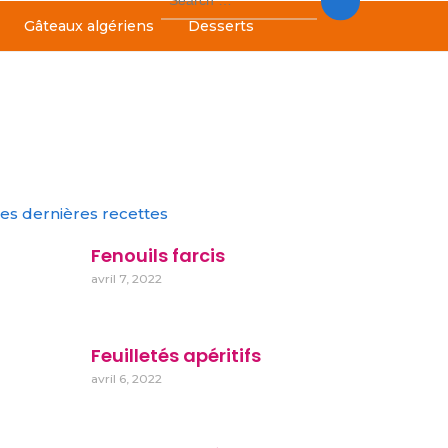
for:
Gâteaux algériens
Desserts
es dernières recettes
Fenouils farcis
avril 7, 2022
Feuilletés apéritifs
avril 6, 2022