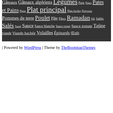
Légumes
Pates
Gâteaux algériens
Gâteaux
Pain
Pains
Plat principal
et Pains
Plats faciles
Poivrons
Pizza
Ramadan
Poulet
Pommes de terre
Pâte
riz
Pâtes
Sablés
Salés
Sauce
Tajine
Sauce tomate
Sauce blanche
Sauce rouge
Santé
Volailles
Épinards
Œufs
viande
Viande hachée
| Powered by
WordPress
| Theme by
TheBootstrapThemes