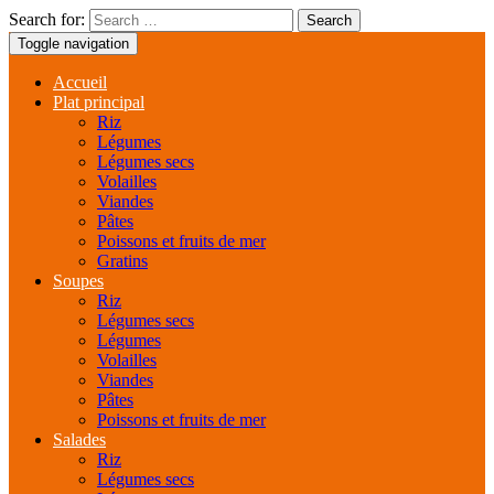
Search for:
Toggle navigation
Accueil
Plat principal
Riz
Légumes
Légumes secs
Volailles
Viandes
Pâtes
Poissons et fruits de mer
Gratins
Soupes
Riz
Légumes secs
Légumes
Volailles
Viandes
Pâtes
Poissons et fruits de mer
Salades
Riz
Légumes secs