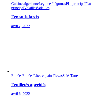
Cuisine algérienne
Légumes
Légumes
Plat principal
Plat
principal
Volailles
Volailles
Fenouils farcis
avril 7, 2022
Entrées
Entrées
Pâtes et pains
Pizzas
Salés
Tartes
Feuilletés apéritifs
avril 6, 2022