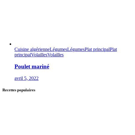
Cuisine algérienne
Légumes
Légumes
Plat principal
Plat
principal
Volailles
Volailles
Poulet mariné
avril 5, 2022
Recettes populaires