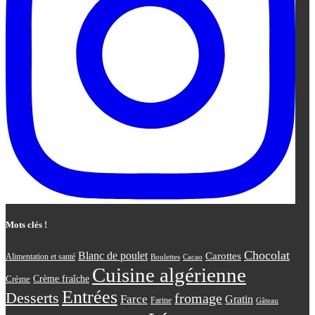
Mots clés !
Chocolat
Blanc de poulet
Carottes
Alimentation et santé
Boulettes
Cacao
Cuisine algérienne
Crème
Crème fraîche
Entrées
Desserts
fromage
Farce
Gratin
Farine
Gâteau