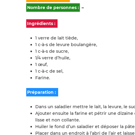
Nombre de personnes :
–
Ingrédients :
1 verre de lait tiède,
1 c-à-s de levure boulangère,
1 c-à-s de sucre,
1/4 verre d’huile,
1 œuf,
1 c-à-c de sel,
Farine.
Préparation :
Dans un saladier mettre le lait, la levure, le su
Ajouter ensuite la farine et pétrir une dizai
lisse et non collante.
Huiler le fond d’un saladier et déposer la pâte
Placer dans un endroit à l’abri de l’air et laiss