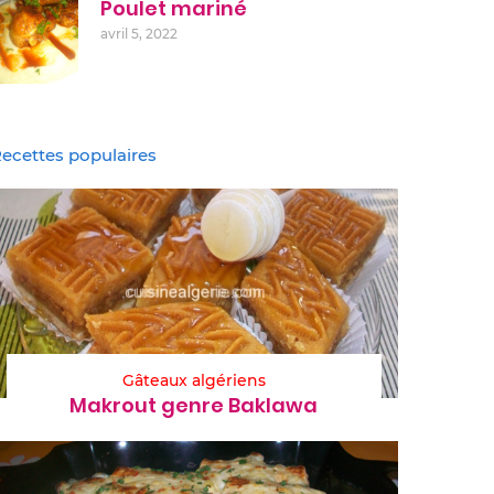
Poulet mariné
avril 5, 2022
ecettes populaires
Gâteaux algériens
Makrout genre Baklawa