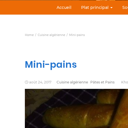
Accueil
Plat principal
So
Home
Cuisine algérienne
Mini-pains
Mini-pains
août 24, 2017
Cuisine algérienne
Pâtes et Pains
Kho