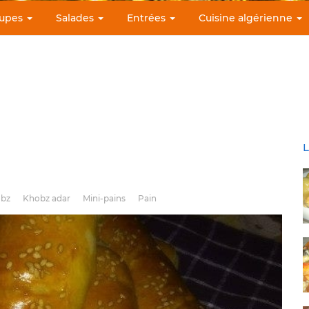
upes
Salades
Entrées
Cuisine algérienne
L
bz
Khobz adar
Mini-pains
Pain