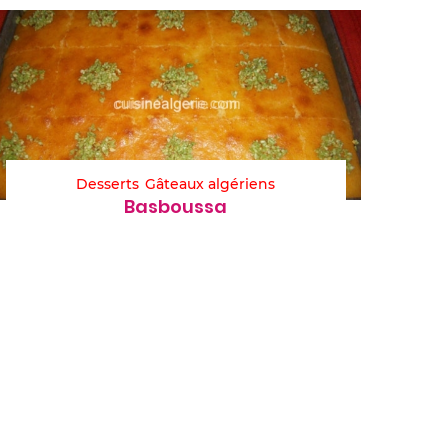
Desserts
Gâteaux algériens
Basboussa