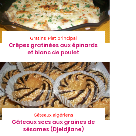
Gratins
Plat principal
Crêpes gratinées aux épinards
et blanc de poulet
Gâteaux algériens
Gâteaux secs aux graines de
sésames (Djeldjlane)