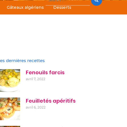
for:
Gâteaux algériens
Desserts
es dernières recettes
Fenouils farcis
avril 7, 2022
Feuilletés apéritifs
avril 6, 2022