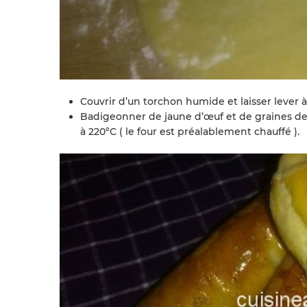
Couvrir d’un torchon humide et laisser lever
Badigeonner de jaune d’œuf et de graines de
à 220°C ( le four est préalablement chauffé ).