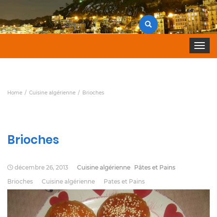
Search
for:
Toggle 
Home
Cuisine algérienne
Brioches
Brioches
décembre 26, 2013
Cuisine algérienne
Pâtes et Pains
Brioches
Cuisine algérienne
Pates et Pains