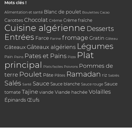
Mots clés !
Blanc de poulet
Alimentation et santé
Boulettes
Cacao
Chocolat
Carottes
Crème
Crème fraîche
Cuisine algérienne
Desserts
Entrées
fromage
Farce
Gratin
Farine
Gâteau
Légumes
Gâteaux algériens
Gâteaux
Plat
Pates et Pains
Pain
Pains
Pizza
principal
Pommes de
Plats faciles
Poivrons
Poulet
Ramadan
terre
Pâte
riz
Pâtes
Sablés
Salés
Sauce
Sauce
Sauce blanche
Sauce rouge
Santé
Tajine
Volailles
tomate
Viande hachée
viande
Épinards
Œufs