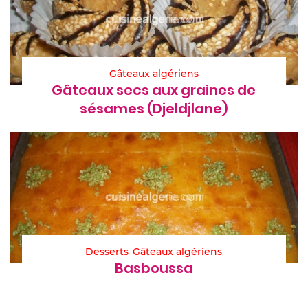
Gâteaux algériens
Gâteaux secs aux graines de
sésames (Djeldjlane)
Desserts
Gâteaux algériens
Basboussa