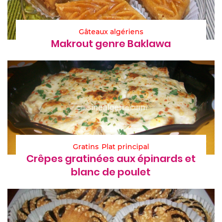
Gâteaux algériens
Makrout genre Baklawa
Gratins
Plat principal
Crêpes gratinées aux épinards et
blanc de poulet