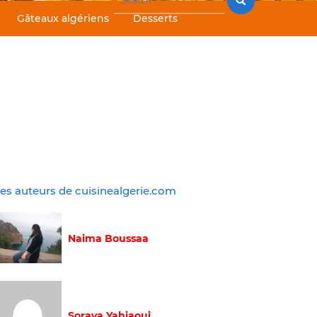
for:
Gâteaux algériens
Desserts
es auteurs de cuisinealgerie.com
Naima Boussaa
Soraya Yahiaoui