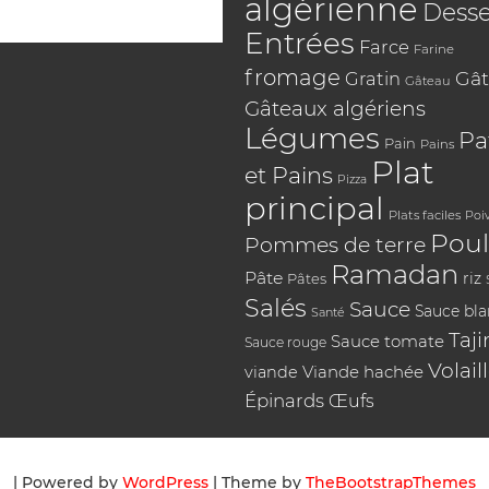
algérienne
Desse
Entrées
Farce
Farine
fromage
Gât
Gratin
Gâteau
Gâteaux algériens
Légumes
Pa
Pain
Pains
Plat
et Pains
Pizza
principal
Plats faciles
Poi
Poul
Pommes de terre
Ramadan
Pâte
riz
Pâtes
Salés
Sauce
Sauce bl
Santé
Taji
Sauce tomate
Sauce rouge
Volail
Viande hachée
viande
Épinards
Œufs
| Powered by
WordPress
| Theme by
TheBootstrapThemes