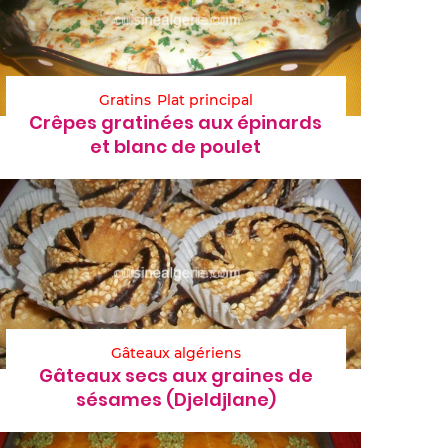
Gratins
Plat principal
Crêpes gratinées aux épinards
et blanc de poulet
Gâteaux algériens
Gâteaux secs aux graines de
sésames (Djeldjlane)