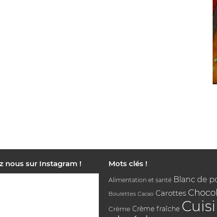
z nous sur Instagram !
Mots clés !
Blanc de p
Alimentation et santé
Chocol
Carottes
Boulettes
Cacao
Cuis
Crème
Crème fraîche