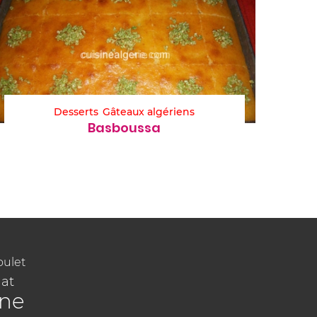
Desserts
Gâteaux algériens
Basboussa
oulet
at
ine