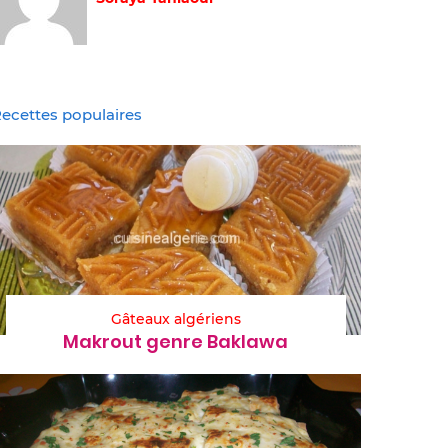
ecettes populaires
Gâteaux algériens
Makrout genre Baklawa