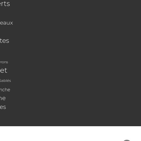
rts
eaux
tes
vrons
et
Sablés
anche
ne
les