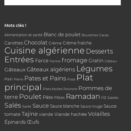
Mots clés !
Blanc de poulet
Alimentation et santé
Boulettes
Cacao
Chocolat
Carottes
Crème
Crème fraîche
Cuisine algérienne
Desserts
Entrées
fromage
Farce
Gratin
Farine
Gâteau
Légumes
Gâteaux algériens
Gâteaux
Plat
Pates et Pains
Pain
Pains
Pizza
principal
Pommes de
Plats faciles
Poivrons
Poulet
Ramadan
terre
Pâte
riz
Pâtes
Sablés
Salés
Sauce
Sauce
Sauce blanche
Sauce rouge
Santé
Tajine
Volailles
tomate
Viande hachée
viande
Épinards
Œufs