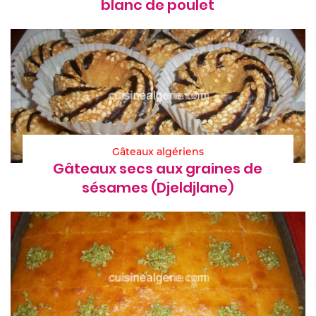
blanc de poulet
Gâteaux algériens
Gâteaux secs aux graines de
sésames (Djeldjlane)