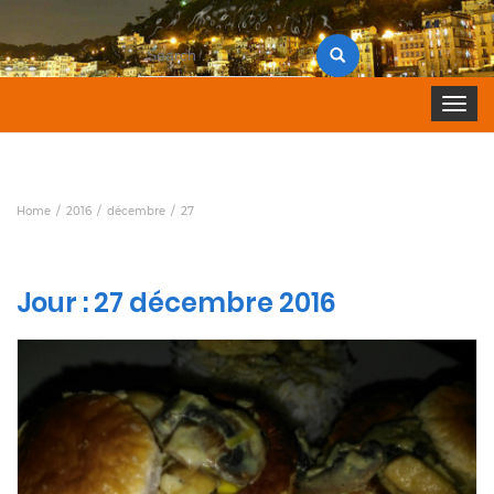
Search
for:
Toggle 
Home
2016
décembre
27
Jour :
27 décembre 2016