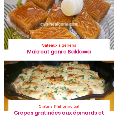
Gâteaux algériens
Makrout genre Baklawa
Gratins
Plat principal
Crêpes gratinées aux épinards et