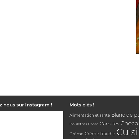
z nous sur Instagram !
Mots clés !
Blanc de p
Alimentation et santé
Chocol
Carottes
Boulettes
Cacao
Cuis
Crème
Crème fraîche