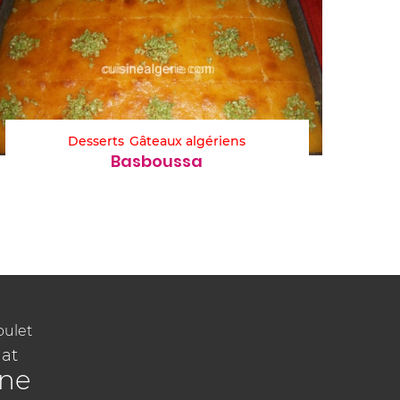
Desserts
Gâteaux algériens
Basboussa
oulet
at
ine