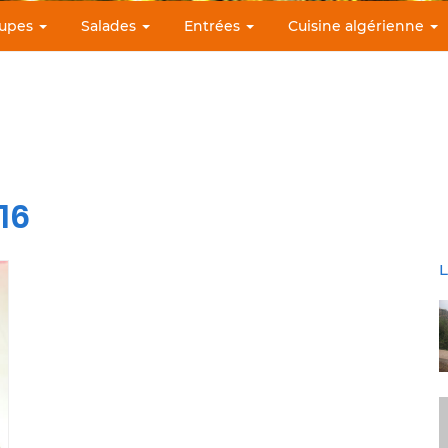
upes
Salades
Entrées
Cuisine algérienne
16
L