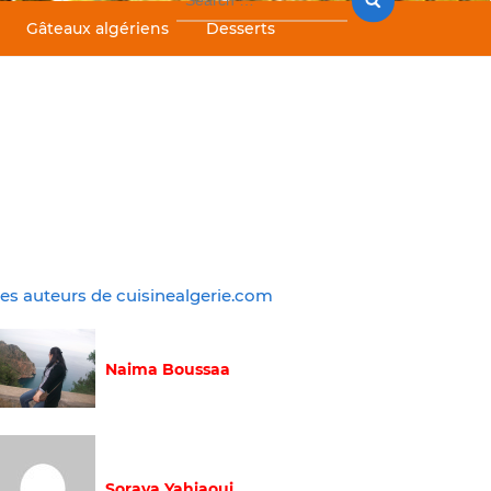
for:
Gâteaux algériens
Desserts
es auteurs de cuisinealgerie.com
Naima Boussaa
Soraya Yahiaoui