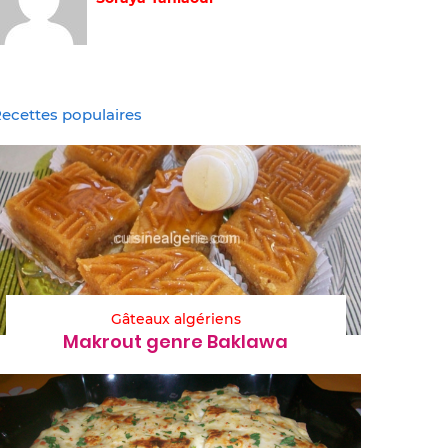
ecettes populaires
Gâteaux algériens
Makrout genre Baklawa