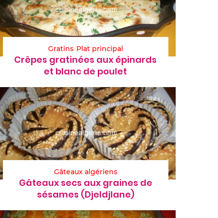
Gratins
Plat principal
Crêpes gratinées aux épinards
et blanc de poulet
Gâteaux algériens
Gâteaux secs aux graines de
sésames (Djeldjlane)