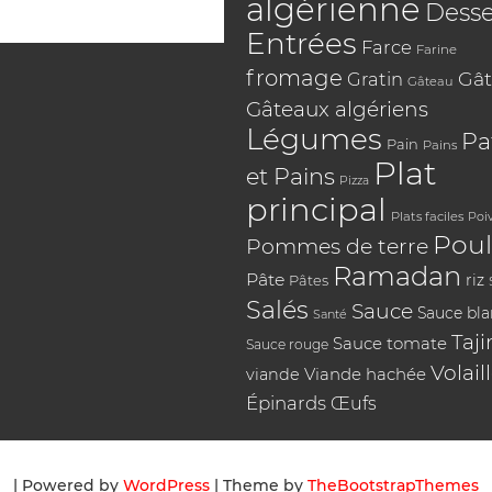
algérienne
Desse
Entrées
Farce
Farine
fromage
Gât
Gratin
Gâteau
Gâteaux algériens
Légumes
Pa
Pain
Pains
Plat
et Pains
Pizza
principal
Plats faciles
Poi
Poul
Pommes de terre
Ramadan
Pâte
riz
Pâtes
Salés
Sauce
Sauce bl
Santé
Taji
Sauce tomate
Sauce rouge
Volail
Viande hachée
viande
Épinards
Œufs
| Powered by
WordPress
| Theme by
TheBootstrapThemes