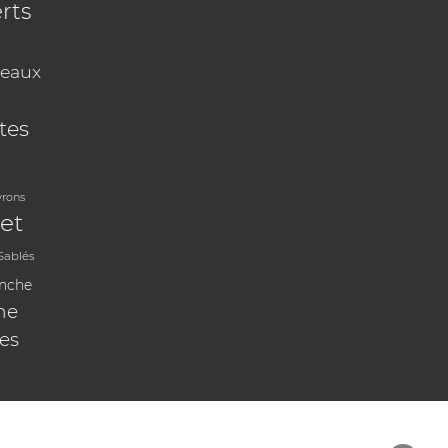
rts
eaux
tes
vrons
et
Sablés
anche
ne
les