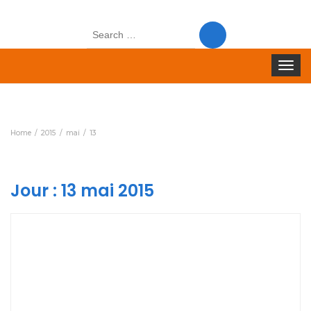
Search
for:
Toggle
navigat
Home
2015
mai
13
Jour :
13 mai 2015