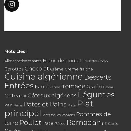
Mots clés !
Blanc de poulet
Alimentation et santé
Boulettes
Cacao
Chocolat
Carottes
Crème
Crème fraîche
Cuisine algérienne
Desserts
Entrées
fromage
Farce
Gratin
Farine
Gâteau
Légumes
Gâteaux algériens
Gâteaux
Plat
Pates et Pains
Pain
Pains
Pizza
principal
Pommes de
Plats faciles
Poivrons
Poulet
Ramadan
terre
Pâte
riz
Pâtes
Sablés