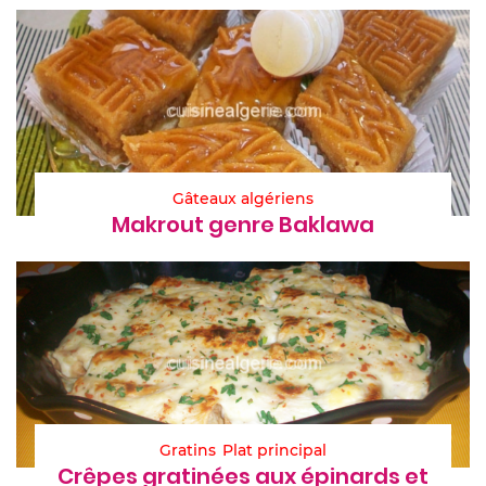
Gâteaux algériens
Makrout genre Baklawa
Gratins
Plat principal
Crêpes gratinées aux épinards et