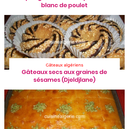
blanc de poulet
Gâteaux algériens
Gâteaux secs aux graines de
sésames (Djeldjlane)