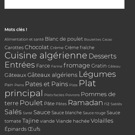
Mots clés !
Blanc de poulet
Alimentation et santé
Boulettes
Cacao
Chocolat
Carottes
Crème
Crème fraîche
Cuisine algérienne
Desserts
Entrées
fromage
Farce
Gratin
Farine
Gâteau
Légumes
Gâteaux algériens
Gâteaux
Plat
Pates et Pains
Pain
Pains
Pizza
principal
Pommes de
Plats faciles
Poivrons
Poulet
Ramadan
terre
Pâte
riz
Pâtes
Sablés
Salés
Sauce
Sauce
Sauce blanche
Sauce rouge
Santé
Tajine
Volailles
tomate
Viande hachée
viande
Épinards
Œufs