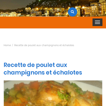
Search
for:
Toggle 
Home
Recette de poulet aux champignons et échalotes
Recette de poulet aux
champignons et échalotes