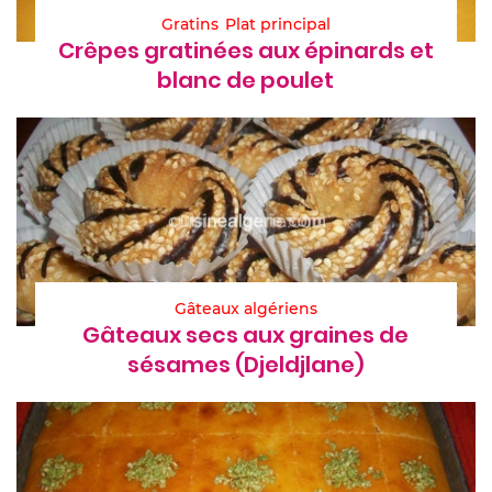
Gratins
Plat principal
Crêpes gratinées aux épinards et
blanc de poulet
Gâteaux algériens
Gâteaux secs aux graines de
sésames (Djeldjlane)