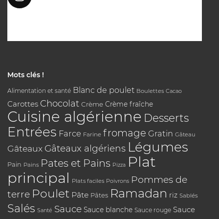
Mots clés !
Blanc de poulet
Alimentation et santé
Boulettes
Cacao
Chocolat
Carottes
Crème
Crème fraîche
Cuisine algérienne
Desserts
Entrées
fromage
Farce
Gratin
Farine
Gâteau
Légumes
Gâteaux algériens
Gâteaux
Plat
Pates et Pains
Pain
Pains
Pizza
principal
Pommes de
Plats faciles
Poivrons
Poulet
Ramadan
terre
Pâte
riz
Pâtes
Sablés
Salés
Sauce
Sauce
Sauce blanche
Sauce rouge
Santé