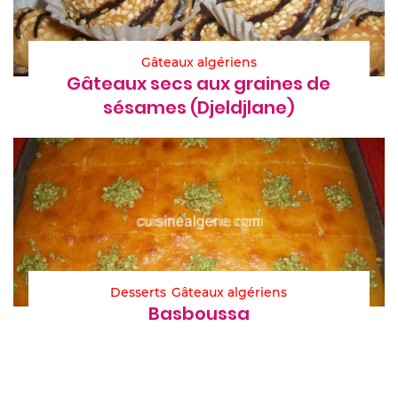
Gâteaux algériens
Gâteaux secs aux graines de
sésames (Djeldjlane)
Desserts
Gâteaux algériens
Basboussa