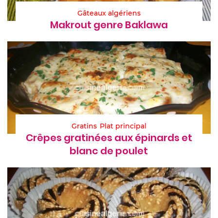
Gâteaux algériens
Makrout genre Baklawa
Gratins
Plat principal
Crêpes gratinées aux épinards et
blanc de poulet