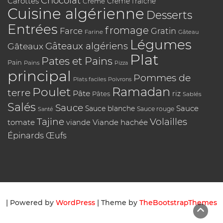
Chocolat
Carottes
Crème
Crème fraîche
Cuisine algérienne
Desserts
Entrées
fromage
Farce
Gratin
Farine
Gâteau
Légumes
Gâteaux algériens
Gâteaux
Plat
Pates et Pains
Pain
Pains
Pizza
principal
Pommes de
Plats faciles
Poivrons
Poulet
Ramadan
terre
Pâte
riz
Pâtes
Sablés
Salés
Sauce
Sauce
Sauce blanche
Sauce rouge
Santé
Tajine
Volailles
tomate
Viande hachée
viande
Épinards
Œufs
| Powered by
WordPress
| Theme by
TheBootstrapThemes