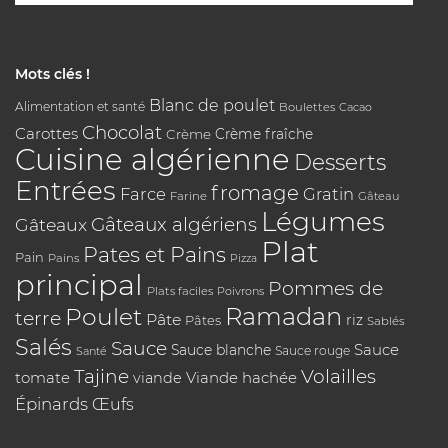
Mots clés !
Blanc de poulet
Alimentation et santé
Boulettes
Cacao
Chocolat
Carottes
Crème
Crème fraîche
Cuisine algérienne
Desserts
Entrées
fromage
Farce
Gratin
Farine
Gâteau
Légumes
Gâteaux algériens
Gâteaux
Plat
Pates et Pains
Pain
Pains
Pizza
principal
Pommes de
Plats faciles
Poivrons
Poulet
Ramadan
terre
Pâte
riz
Pâtes
Sablés
Salés
Sauce
Sauce
Sauce blanche
Sauce rouge
Santé
Tajine
Volailles
tomate
Viande hachée
viande
Épinards
Œufs