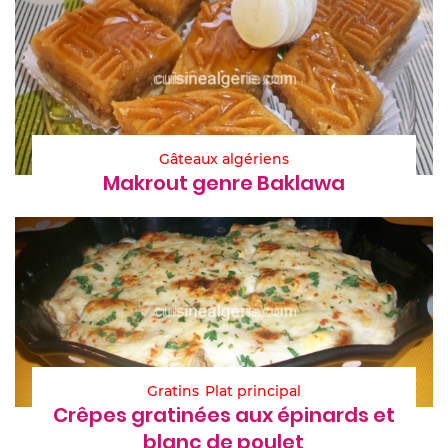
Gâteaux algériens
Makrout genre Baklawa
Gratins
Plat principal
Crêpes gratinées aux épinards et
blanc de poulet