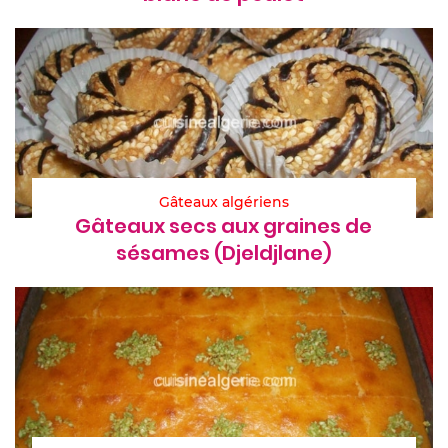
Gâteaux algériens
Gâteaux secs aux graines de
sésames (Djeldjlane)