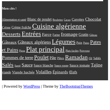
Mots clés !
Chocolat
Blanc de poulet
Carottes
Alimentation et santé
Boulettes
Cacao
Cuisine algérienne
Crème
Crème fraîche
Entrées
Desserts
fromage
Farce
Gratin
Farine
Gâteau
Légumes
Pates
Gâteaux algériens
Gâteaux
Pain
Pains
Plat principal
et Pains
Plats faciles
Poivrons
Pizza
Ramadan
Poulet
Pommes de terre
Pâte
riz
Pâtes
Sablés
Salés
Sauce
Tajine
Sauce tomate
Sauce blanche
Sauce rouge
Santé
Volailles
Épinards
Œufs
viande
Viande hachée
| Powered by
WordPress
| Theme by
TheBootstrapThemes