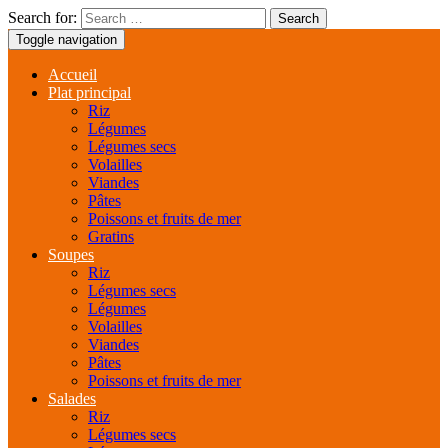
Search for:
Toggle navigation
Accueil
Plat principal
Riz
Légumes
Légumes secs
Volailles
Viandes
Pâtes
Poissons et fruits de mer
Gratins
Soupes
Riz
Légumes secs
Légumes
Volailles
Viandes
Pâtes
Poissons et fruits de mer
Salades
Riz
Légumes secs