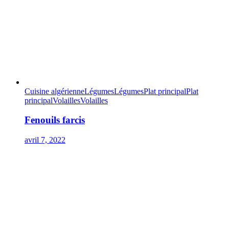
Cuisine algérienne
Légumes
Légumes
Plat principal
Plat
principal
Volailles
Volailles
Fenouils farcis
avril 7, 2022