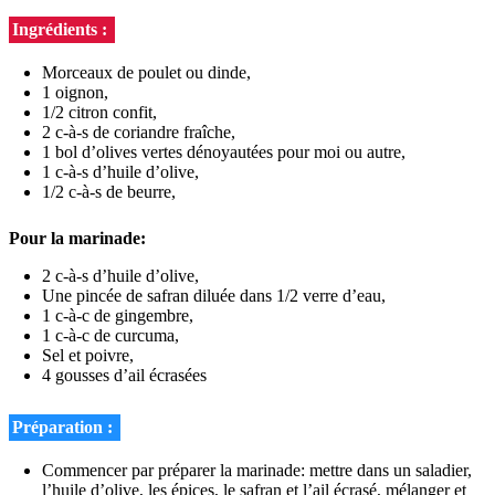
Ingrédients :
Morceaux de poulet ou dinde,
1 oignon,
1/2 citron confit,
2 c-à-s de coriandre fraîche,
1 bol d’olives vertes dénoyautées pour moi ou autre,
1 c-à-s d’huile d’olive,
1/2 c-à-s de beurre,
Pour la marinade:
2 c-à-s d’huile d’olive,
Une pincée de safran diluée dans 1/2 verre d’eau,
1 c-à-c de gingembre,
1 c-à-c de curcuma,
Sel et poivre,
4 gousses d’ail écrasées
Préparation :
Commencer par préparer la marinade: mettre dans un saladier,
l’huile d’olive, les épices, le safran et l’ail écrasé, mélanger et