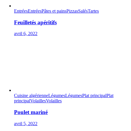
Entrées
Entrées
Pâtes et pains
Pizzas
Salés
Tartes
Feuilletés apéritifs
avril 6, 2022
Cuisine algérienne
Légumes
Légumes
Plat principal
Plat
principal
Volailles
Volailles
Poulet mariné
avril 5, 2022