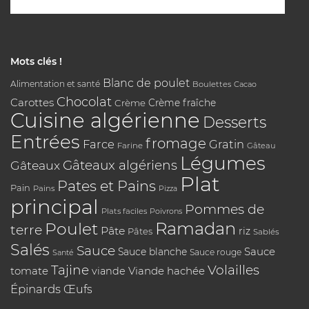
Mots clés !
Blanc de poulet
Alimentation et santé
Boulettes
Cacao
Chocolat
Carottes
Crème
Crème fraîche
Cuisine algérienne
Desserts
Entrées
fromage
Farce
Gratin
Farine
Gâteau
Légumes
Gâteaux algériens
Gâteaux
Plat
Pates et Pains
Pain
Pains
Pizza
principal
Pommes de
Plats faciles
Poivrons
Poulet
Ramadan
terre
Pâte
riz
Pâtes
Sablés
Salés
Sauce
Sauce
Sauce blanche
Sauce rouge
Santé
Tajine
Volailles
tomate
Viande hachée
viande
Épinards
Œufs