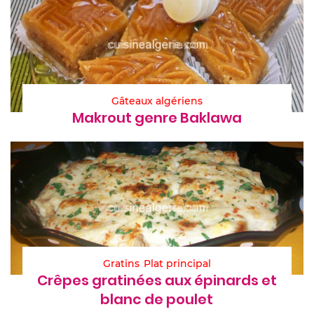
Gâteaux algériens
Makrout genre Baklawa
Gratins
Plat principal
Crêpes gratinées aux épinards et
blanc de poulet