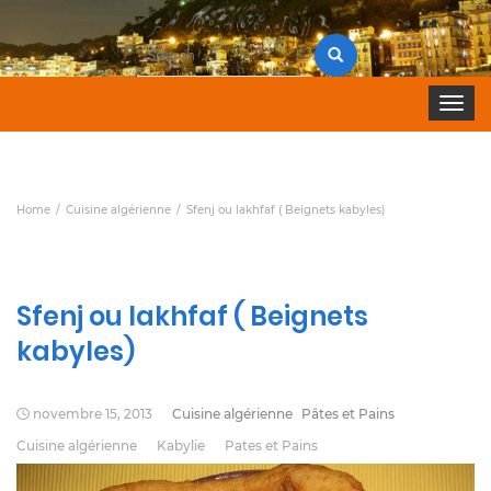
Search
for:
Toggle 
Home
Cuisine algérienne
Sfenj ou lakhfaf ( Beignets kabyles)
Sfenj ou lakhfaf ( Beignets
kabyles)
novembre 15, 2013
Cuisine algérienne
Pâtes et Pains
Cuisine algérienne
Kabylie
Pates et Pains