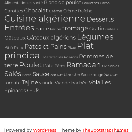
Blanc de poulet
Alimentation et santé
Boulettes
Cacao
Chocolat
Carottes
Crème
Crème fraîche
Cuisine algérienne
Desserts
Entrées
fromage
Farce
Gratin
Farine
Gâteau
Légumes
Gâteaux algériens
Gâteaux
Plat
Pates et Pains
Pain
Pains
Pizza
principal
Pommes de
Plats faciles
Poivrons
Poulet
Ramadan
terre
Pâte
riz
Pâtes
Sablés
Salés
Sauce
Sauce
Sauce blanche
Sauce rouge
Santé
Tajine
Volailles
tomate
Viande hachée
viande
Épinards
Œufs
| Powered by
WordPress
| Theme by
TheBootstrapThemes