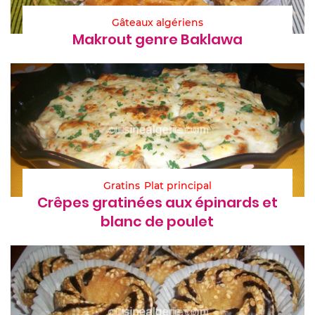
Gâteaux algériens
Makrout genre Baklawa
Gratins
Plat principal
Crêpes gratinées aux épinards et
blanc de poulet