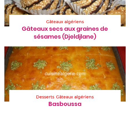
Gâteaux algériens
Gâteaux secs aux graines de
sésames (Djeldjlane)
Desserts
Gâteaux algériens
Basboussa