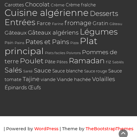
Chocolat
Carottes
Crème
Crème fraîche
Cuisine algérienne
Desserts
Entrées
fromage
Farce
Gratin
Farine
Gâteau
Légumes
Gâteaux algériens
Gâteaux
Plat
Pates et Pains
Pain
Pains
Pizza
principal
Pommes de
Plats faciles
Poivrons
Poulet
Ramadan
terre
Pâte
riz
Pâtes
Sablés
Salés
Sauce
Sauce
Sauce blanche
Sauce rouge
Santé
Tajine
Volailles
tomate
Viande hachée
viande
Épinards
Œufs
| Powered by
WordPress
| Theme by
TheBootstrapThemes