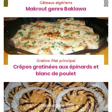
Gâteaux algériens
Makrout genre Baklawa
Gratins
Plat principal
Crêpes gratinées aux épinards et
blanc de poulet