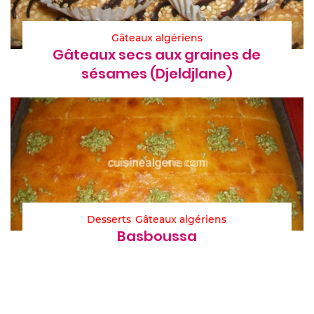
Gâteaux algériens
Gâteaux secs aux graines de
sésames (Djeldjlane)
Desserts
Gâteaux algériens
Basboussa