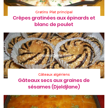
Gratins
Plat principal
Crêpes gratinées aux épinards et
blanc de poulet
Gâteaux algériens
Gâteaux secs aux graines de
sésames (Djeldjlane)