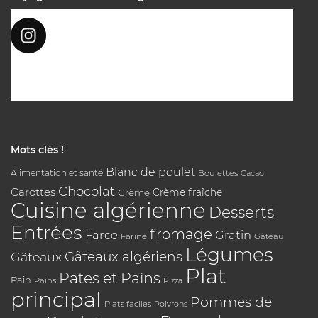
Mots clés !
Blanc de poulet
Alimentation et santé
Boulettes
Cacao
Chocolat
Carottes
Crème
Crème fraîche
Cuisine algérienne
Desserts
Entrées
fromage
Farce
Gratin
Farine
Gâteau
Légumes
Gâteaux algériens
Gâteaux
Plat
Pates et Pains
Pain
Pains
Pizza
principal
Pommes de
Plats faciles
Poivrons