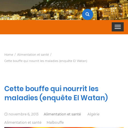
Search
for:
Toggle 
Home
Alimentation et santé
Cette bouffe qui nourrit les maladies (enquête El Watan)
Cette bouffe qui nourrit les
maladies (enquête El Watan)
novembre 6, 2013
Alimentation et santé
Algérie
Alimentation et santé
Malbouffe